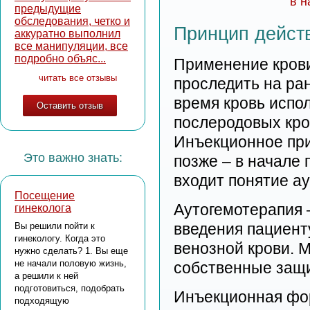
в н
предыдущие
обследования, четко и
Принцип дейст
аккуратно выполнил
все манипуляции, все
подробно объяс...
Применение крови
читать все отзывы
проследить на ра
время кровь испо
Оставить отзыв
послеродовых кро
Инъекционное при
Это важно знать:
позже – в начале 
входит понятие а
Посещение
Аутогемотерапия 
гинеколога
введения пациент
Вы решили пойти к
гинекологу. Когда это
венозной крови. 
нужно сделать? 1. Вы еще
не начали половую жизнь,
собственные защи
а решили к ней
подготовиться, подобрать
Инъекционная фор
подходящую