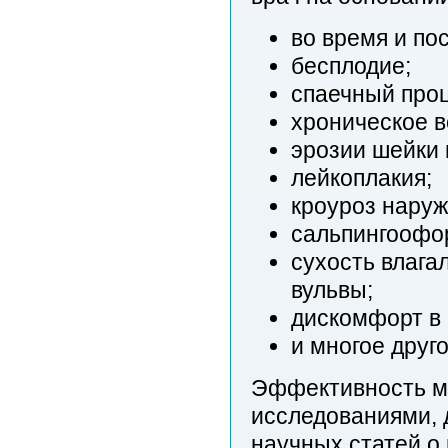
во время и по
бесплодие;
спаечный проц
хроническое в
эрозии шейки 
лейкоплакия;
кроуроз наруж
сальпингоофо
сухость влага
вульвы;
дискомфорт в 
и многое друго
Эффективность м
исследованиями, 
научных статей о