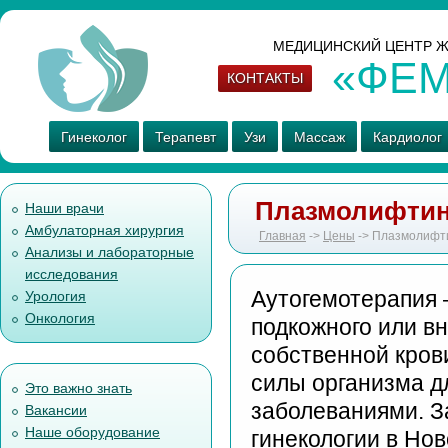
МЕДИЦИНСКИЙ ЦЕНТР Ж
«ФЕ
КОНТАКТЫ
Гинеколог
Терапевт
Узи
Массаж
Кардиолог
Плазмолифтинг
Наши врачи
Амбулаторная хирургия
Главная
->
Цены
-> Плазмолифти
Анализы и лабораторные
исследования
Аутогемотерапия 
Урология
Онкология
подкожного или в
собственной кров
силы организма дл
Это важно знать
заболеваниями. З
Вакансии
Наше оборудование
гинекологии в Но