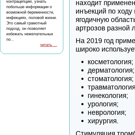
находит применен
контрацепцию, узнать
побольше информации о
инъекций по ходу
возможной беременности,
инфекциях, половой жизни.
ягодичную област
Это самый грамотный
артрозов разной 
подход, он позволяет
избежать нежелательных
На 2019 год прим
по...
читать ...
широко используе
косметология;
дерматология;
стоматология;
травматология
гинекология;
урология;
неврология;
хирургия.
Стимуляция тромб