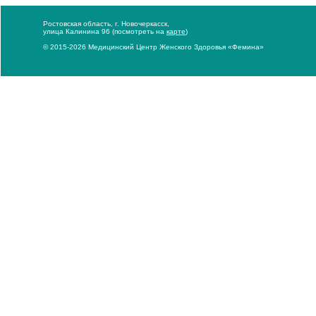
Ростовская область, г. Новочеркасск,
улица Калинина 96 (посмотреть на
карте
)
© 2015-2026 Медицинский Центр Женского Здоровья «Фемина»