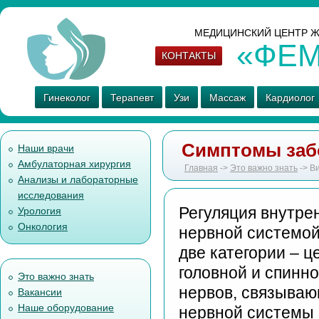
МЕДИЦИНСКИЙ ЦЕНТР Ж
«ФЕ
КОНТАКТЫ
Гинеколог
Терапевт
Узи
Массаж
Кардиолог
Симптомы заб
Наши врачи
Амбулаторная хирургия
Главная
->
Это важно знать
-> В
Анализы и лабораторные
исследования
Регуляция внутре
Урология
Онкология
нервной системой
две категории – 
головной и спинн
Это важно знать
нервов, связываю
Вакансии
Наше оборудование
нервной системы 