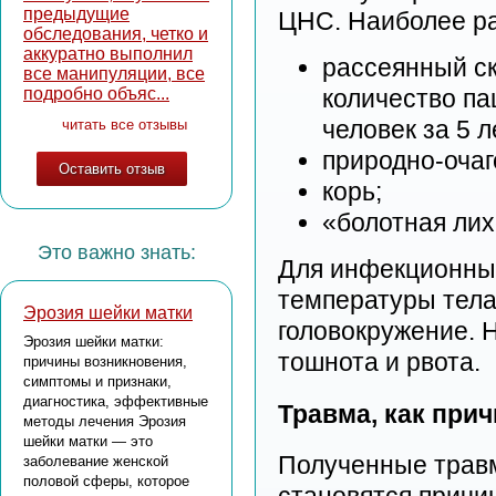
предыдущие
ЦНС. Наиболее ра
обследования, четко и
аккуратно выполнил
рассеянный ск
все манипуляции, все
подробно объяс...
количество па
человек за 5 л
читать все отзывы
природно-очаг
Оставить отзыв
корь;
«болотная лих
Это важно знать:
Для инфекционны
температуры тела
Эрозия шейки матки
головокружение. 
Эрозия шейки матки:
тошнота и рвота.
причины возникновения,
симптомы и признаки,
диагностика, эффективные
Травма, как при
методы лечения Эрозия
шейки матки — это
Полученные травм
заболевание женской
половой сферы, которое