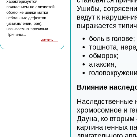
становятся причи
характеризуется
появлением на слизистой
Ушибы, сотрясени
оболочке шейки матки
ведут к нарушени
небольших дефектов
(изъязвлений, ран),
выражается типич
называемых эрозиями.
Причины...
боль в голове;
читать ...
тошнота, нере
обморок;
атаксия;
головокружени
Влияние наследс
Наследственные 
хромосомное и ге
Дауна, ко вторым
картина генных п
двигательного ап