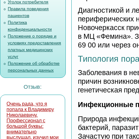
Уголок потребителя
Правила поведения
Диагностикой и л
пациентов
периферических не
Политика
Новочеркасск при
конфиденциальности
в МЦ «Фемина». З
Положение о порядке и
условиях предоставления
69 00 или через о
платных медицинских
услуг
Типология пор
Положение об обработке
персональных данных
Заболевания в нев
причин возникнов
Отзыв:
генетическая пре
Инфекционные 
Очень рада, что я
попала к Владимиру
Николаевичу.
Природа инфекций
Профессионал с
большой буквы:
бактерий, паразит
внимательно
Зачастую при тако
выслушал, изучил мои