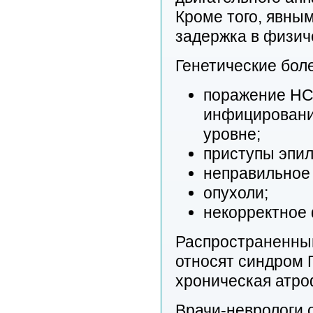
Кроме того, явны
задержка в физич
Генетические бол
поражение НС 
инфицировани
уровне;
приступы эпил
неправильное
опухоли;
некорректное
Распространенны
относят синдром 
хроническая атроф
Врачи-неврологи 