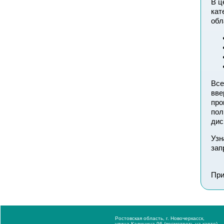
В ц
кат
обл
Все
вве
про
пол
дис
Узн
зап
При
Ростовская область, г. Новочеркасск,
улица Калинина 96 (посмотреть на
карте
)