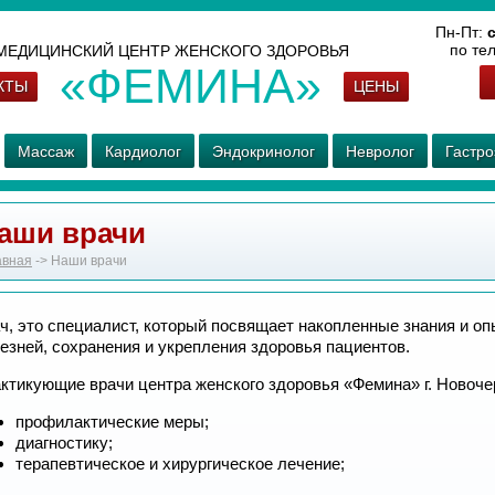
Пн-Пт:
с
по те
МЕДИЦИНСКИЙ ЦЕНТР ЖЕНСКОГО ЗДОРОВЬЯ
«ФЕМИНА»
КТЫ
ЦЕНЫ
Массаж
Кардиолог
Эндокринолог
Невролог
Гастро
аши врачи
авная
-> Наши врачи
ч, это специалист, который посвящает накопленные знания и о
езней, сохранения и укрепления здоровья пациентов.
ктикующие врачи центра женского здоровья «Фемина» г. Новоч
профилактические меры;
диагностику;
терапевтическое и хирургическое лечение;