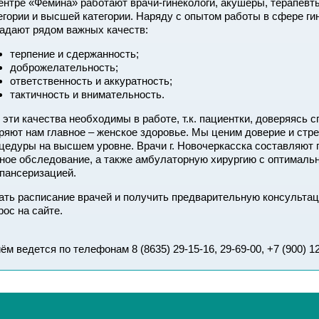
ентре «Фемина» работают врачи-гинекологи, акушеры, терапевты
егории и высшей категории. Наряду с опытом работы в сфере г
адают рядом важных качеств:
терпение и сдержанность;
доброжелательность;
ответственность и аккуратность;
тактичность и внимательность.
 эти качества необходимы в работе, т.к. пациентки, доверяясь
ряют нам главное – женское здоровье. Мы ценим доверие и ст
цедуры на высшем уровне. Врачи г. Новочеркасска составляют
ное обследование, а также амбулаторную хирургию с оптимал
пансеризацией.
ать расписание врачей и получить предварительную консульта
рос на сайте.
ём ведется по телефонам 8 (8635) 29-15-16, 29-69-00, +7 (900) 1