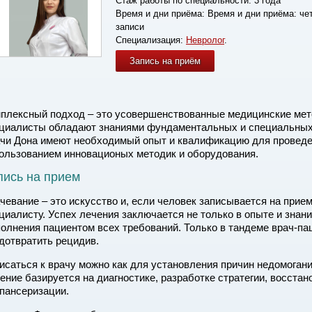
Стаж работы по специальности:
3 года
Время и дни приёма:
Время и дни приёма: чет
записи
Специализация:
Невролог
.
Запись на приём
плексный подход – это усовершенствованные медицинские мет
циалисты обладают знаниями фундаментальных и специальных 
чи Дона имеют необходимый опыт и квалификацию для проведе
ользованием инновационых методик и оборудования.
пись на прием
чевание – это искусство и, если человек записывается на прием 
циалисту. Успех лечения заключается не только в опыте и знани
олнения пациентом всех требований. Только в тандеме врач-па
дотвратить рецидив.
исаться к врачу можно как для установления причин недомогания
ение базируется на диагностике, разработке стратегии, восста
пансеризации.