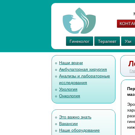
КОНТА
Гинеколог
Терапевт
Узи
Л
Наши врачи
Амбулаторная хирургия
Гл
Анализы и лабораторные
исследования
Пер
Урология
маз
Онкология
Эро
хар
раз
Это важно знать
гин
Вакансии
ниж
Наше оборудование