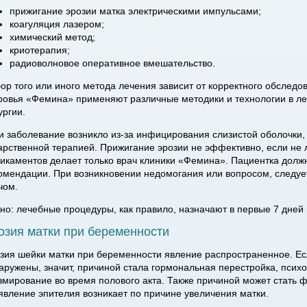
прижигание эрозии матка электрическими импульсами;
коагуляция лазером;
химический метод;
криотерапия;
радиоволновое оперативное вмешательство.
ор того или иного метода лечения зависит от корректного обследо
ровья «Фемина» применяют различные методики и технологии в леч
ургии.
и заболевание возникло из-за инфицирования слизистой оболочки,
арственной терапией. Прижигание эрозии не эффективно, если не
икаментов делает только врач клиники «Фемина». Пациентка долж
омендации. При возникновении недомогания или вопросом, следуе
чом.
но: лечебные процедуры, как правило, назначают в первые 7 дней
озия матки при беременности
зия шейки матки при беременности явление распространенное. Е
аружены, значит, причиной стала гормональная перестройка, псих
вмирование во время полового акта. Также причиной может стать ф
явление эпителия возникает по причине увеличения матки.