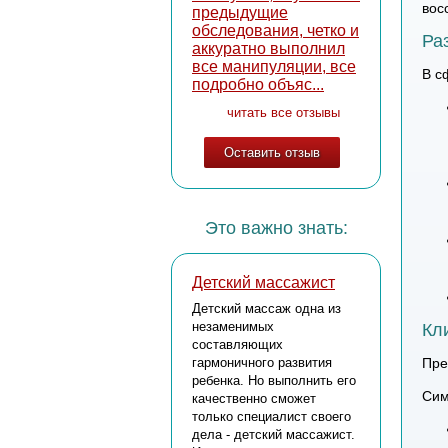
вос
предыдущие
обследования, четко и
Ра
аккуратно выполнил
все манипуляции, все
В с
подробно объяс...
читать все отзывы
Оставить отзыв
Это важно знать:
Детский массажист
Детский массаж одна из
незаменимых
Кл
составляющих
гармоничного развития
Пре
ребенка. Но выполнить его
Сим
качественно сможет
только специалист своего
дела - детский массажист.