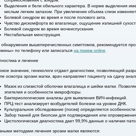
соприкосновения с зондом.
Выделения и бели обильного характера. В норме выделения им
кислым легким запахом. При увеличении объема слизи изменяетс
Болевой синдром во время и после полового акта.
Чувство дискомфорта во влагалище, ощущение излишней сухости
Болевой синдром во время мочеиспускания.
Нестабильная менструация.
 обнаружении вышеперечисленных симптомов, рекомендуется прок
мины» по телефону или записаться
на прием online
.
гностика и лечение
окое значение, гинекологи отдают диагностики, позволяющей разр
ле осмотра эрозии матки, врач направляет пациенту на сдачу анал
Мазок из слизистой оболочки влагалища и шейки матки. Позволя
эпителия и особенности микрофлоры.
Бактериологические анализы для выявления ВИЧ-инфекций.
ПРЦ-тест анализирует возбудителей болезни на уровне ДНК.
Культуральное обследование (посев) определяется особенност
Забор тканей для биопсии для подтверждения или опровержения
Цистологическая диагностика дает 99,9% данные о наличии пато
вными методами лечения эрозии матки являются: