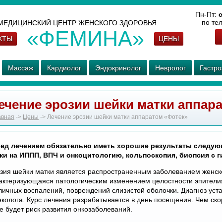
Пн-Пт:
с
по те
МЕДИЦИНСКИЙ ЦЕНТР ЖЕНСКОГО ЗДОРОВЬЯ
«ФЕМИНА»
КТЫ
ЦЕНЫ
Массаж
Кардиолог
Эндокринолог
Невролог
Гастро
ечение эрозии шейки матки аппар
авная
->
Цены
-> Лечение эрозии шейки матки аппаратом «Фотек»
ед лечением обязательно иметь хорошие результаты следующ
ки на ИППП, ВПЧ и онкоцитологию, кольпоскопия, биопсия с 
зия шейки матки является распространенным заболеванием женск
актеризующаяся патологическим изменением целостности эпителия 
личных воспалений, повреждений слизистой оболочки. Диагноз уста
еколога. Курс лечения разрабатывается в день посещения. Чем ско
е будет риск развития онкозаболеваний.