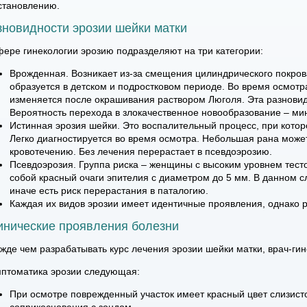
становлению.
зновидности эрозии шейки матки
фере гинекологии эрозию подразделяют на три категории:
Врожденная. Возникает из-за смещения цилиндрического покрова
образуется в детском и подростковом периоде. Во время осмотра
изменяется после окрашивания раствором Люголя. Эта разновид
Вероятность перехода в злокачественное новообразование – ми
Истинная эрозия шейки. Это воспалительный процесс, при котор
Легко диагностируется во время осмотра. Небольшая рана мож
кровотечению. Без лечения перерастает в псевдоэрозию.
Псевдоэрозия. Группа риска – женщины с высоким уровнем тест
собой красный очаги эпителия с диаметром до 5 мм. В данном сл
иначе есть риск перерастания в паталогию.
Каждая их видов эрозии имеет идентичные проявления, однако р
инические проявления болезни
жде чем разрабатывать курс лечения эрозии шейки матки, врач-гин
птоматика эрозии следующая:
При осмотре поврежденный участок имеет красный цвет слизист