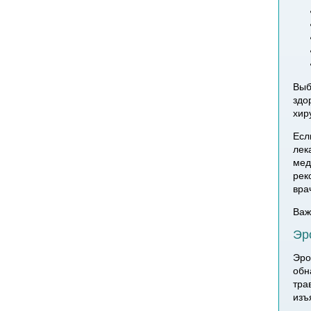
Выб
здо
хир
Есл
лек
мед
рек
вра
Важ
Эр
Эро
обн
тра
изъ